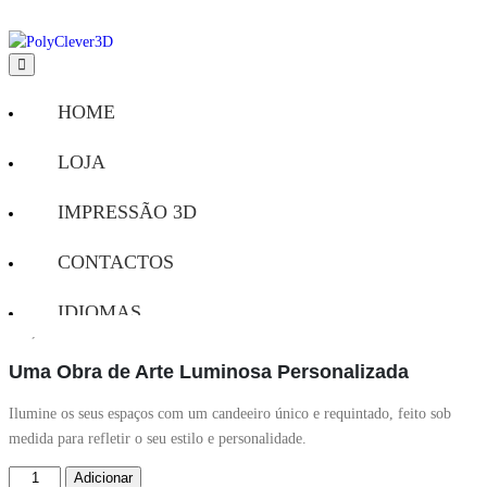
Candeeiro Personalizado
HOME
PolyClever3D
LOJA
IMPRESSÃO 3D
CONTACTOS
IDIOMAS
189,00
€
CONTA
Uma Obra de Arte Luminosa Personalizada
🛒
Ilumine os seus espaços com um candeeiro único e requintado, feito sob
medida para refletir o seu estilo e personalidade.
Adicionar