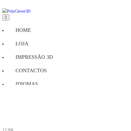
Vaso de Plantas Auto-regável
HOME
LOJA
IMPRESSÃO 3D
CONTACTOS
IDIOMAS
CONTA
🛒
13,99
€